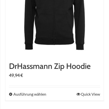
DrHassmann Zip Hoodie
49,94
€
Dieses
Ausführung wählen
Quick View
Produkt
weist