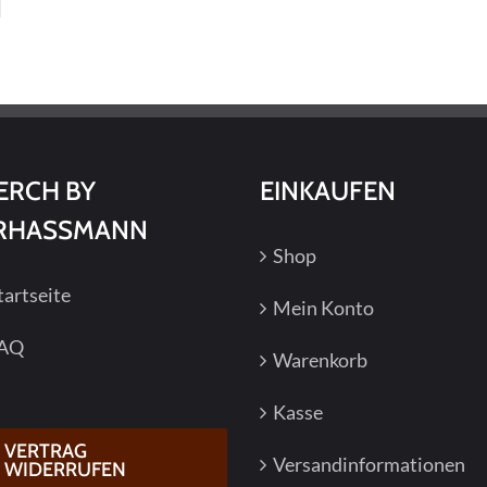
mehrere
Varianten
auf.
Die
Optionen
können
ERCH BY
EINKAUFEN
auf
RHASSMANN
der
Shop
Produktseite
gewählt
tartseite
Mein Konto
werden
AQ
Warenkorb
Kasse
VERTRAG
Versandinformationen
WIDERRUFEN