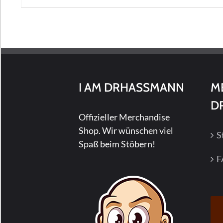
Produkt
weist
mehrere
Varianten
auf.
Die
I AM DRHASSMANN
M
Optionen
können
D
auf
Offizieller Merchandise
der
Shop. Wir wünschen viel
S
Produktseite
Spaß beim Stöbern!
gewählt
F
werden