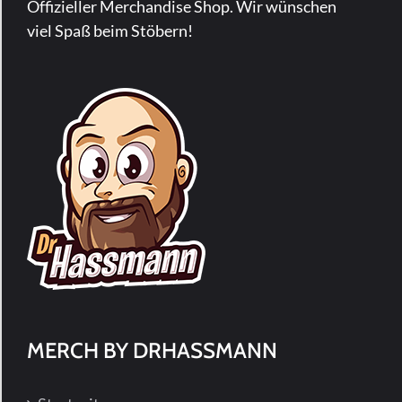
auf
Offizieller Merchandise Shop. Wir wünschen
der
viel Spaß beim Stöbern!
Produktseite
gewählt
werden
MERCH BY DRHASSMANN