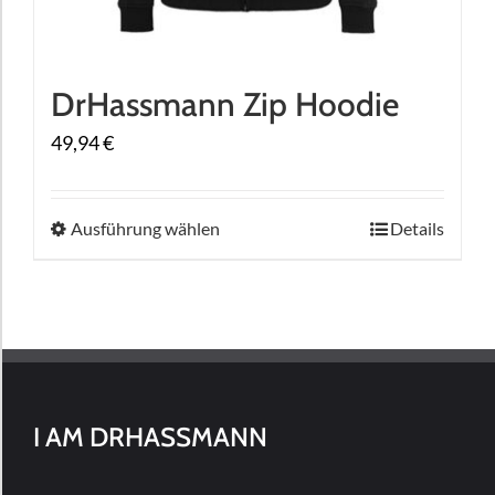
DrHassmann Zip Hoodie
49,94
€
Dieses
Ausführung wählen
Details
Produkt
weist
mehrere
Varianten
auf.
Die
I AM DRHASSMANN
Optionen
können