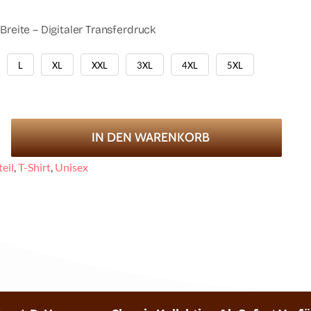
Breite – Digitaler Transferdruck
L
XL
XXL
3XL
4XL
5XL
IN DEN WARENKORB
nn
eil
,
T-Shirt
,
Unisex