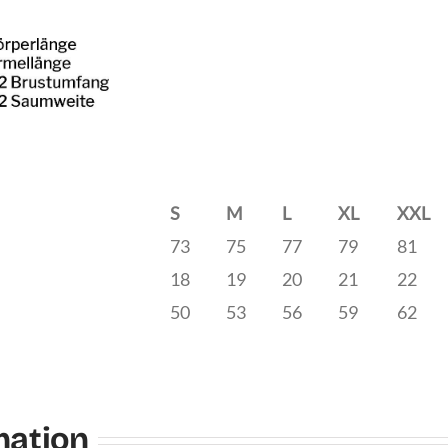
S
M
L
XL
XXL
73
75
77
79
81
18
19
20
21
22
50
53
56
59
62
mation