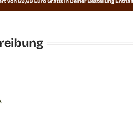
,69 Euro Gratis In Deiner Bestellung Enthalten |
D
reibung