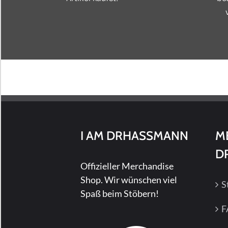
I AM DRHASSMANN
M
D
Offizieller Merchandise
Shop. Wir wünschen viel
S
Spaß beim Stöbern!
F