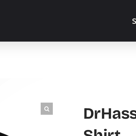
S
DrHas
Shirt