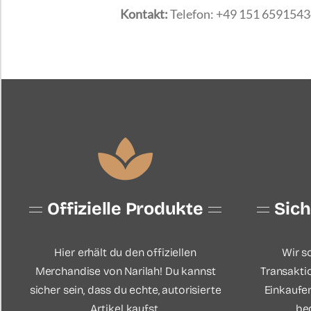
Kontakt:
Telefon: +49 151 6591543
Offizielle Produkte
Sic
Hier erhält du den offiziellen
Wir s
Merchandise von Narilah! Du kannst
Transakti
sicher sein, dass du echte, autorisierte
Einkaufen
Artikel kaufst.
be