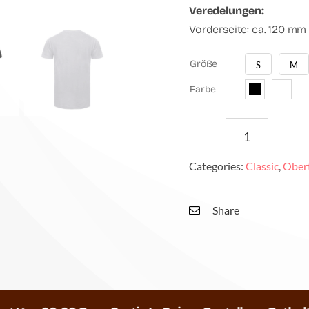
Veredelungen:
Vorderseite: ca. 120 mm 
Größe
S
M

Farbe

DrHassma
Premium
Categories:
Classic
,
Obert
Shirt
Menge
Share