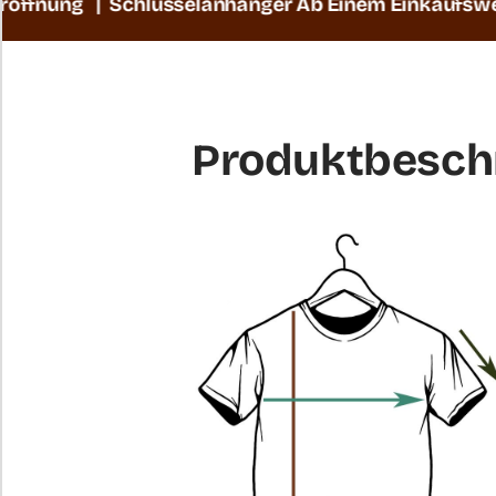
g | Schlüsselanhänger Ab Einem Einkaufswert Von 69
Produktbesch