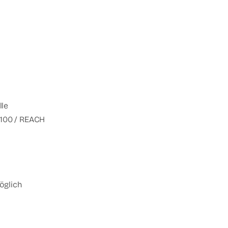
lle
x 100 / REACH
öglich