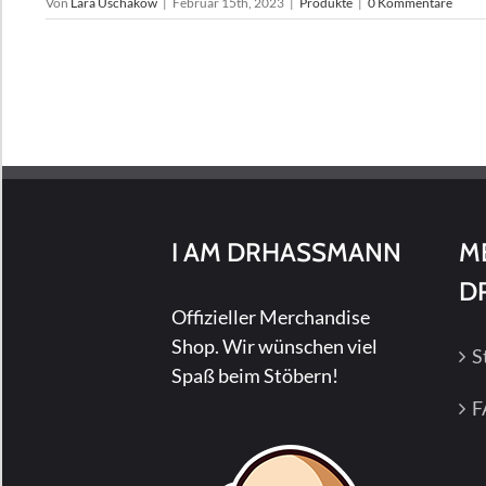
Von
Lara Uschakow
|
Februar 15th, 2023
|
Produkte
|
0 Kommentare
I AM DRHASSMANN
M
D
Offizieller Merchandise
Shop. Wir wünschen viel
S
Spaß beim Stöbern!
F